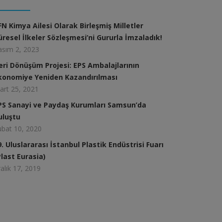
FN Kimya Ailesi Olarak Birleşmiş Milletler
üresel İlkeler Sözleşmesi’ni Gururla İmzaladık!
asım 2, 2023
eri Dönüşüm Projesi: EPS Ambalajlarının
konomiye Yeniden Kazandırılması
art 25, 2021
PS Sanayi ve Paydaş Kurumları Samsun’da
uluştu
ubat 10, 2020
9. Uluslararası İstanbul Plastik Endüstrisi Fuarı
Plast Eurasia)
alık 17, 2019