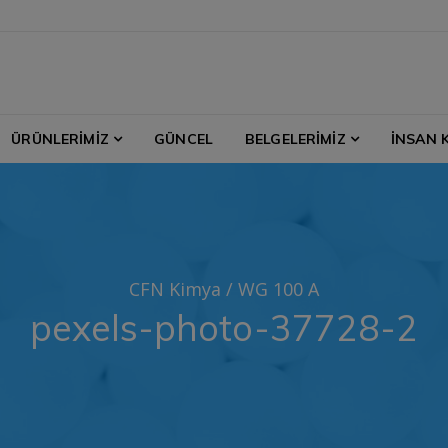
ÜRÜNLERİMİZ
GÜNCEL
BELGELERİMİZ
İNSAN 
CFN Kimya
/
WG 100 A
pexels-photo-37728-2