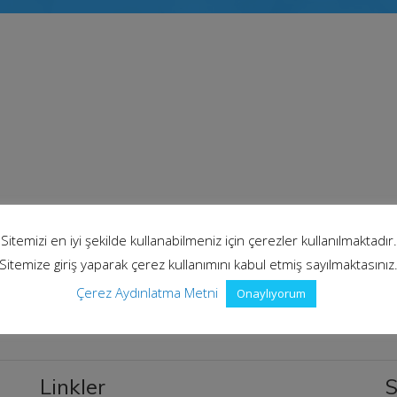
Sitemizi en iyi şekilde kullanabilmeniz için çerezler kullanılmaktadır.
Bir cevap yazın
Sitemize giriş yaparak çerez kullanımını kabul etmiş sayılmaktasınız
Çerez Aydınlatma Metni
Onaylıyorum
Linkler
S