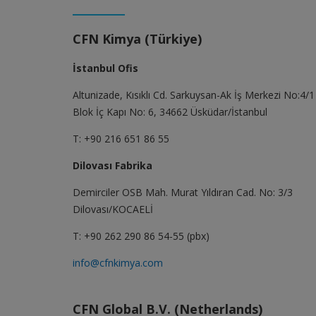
CFN Kimya (Türkiye)
İstanbul Ofis
Altunizade, Kısıklı Cd. Sarkuysan-Ak İş Merkezi No:4/1
Blok İç Kapı No: 6, 34662 Üsküdar/İstanbul
T: +90 216 651 86 55
Dilovası Fabrika
Demirciler OSB Mah. Murat Yıldıran Cad. No: 3/3
Dilovası/KOCAELİ
T: +90 262 290 86 54-55 (pbx)
info@cfnkimya.com
CFN Global B.V. (Netherlands)