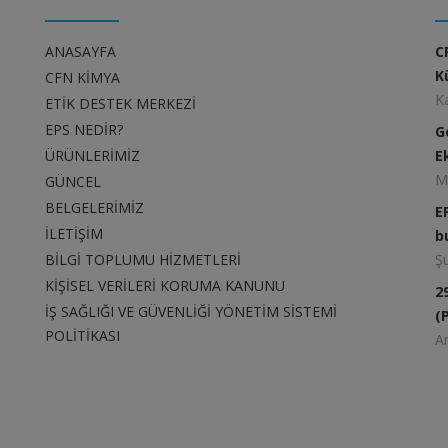
ANASAYFA
C
K
CFN KİMYA
K
ETİK DESTEK MERKEZİ
EPS NEDİR?
G
ÜRÜNLERİMİZ
E
M
GÜNCEL
BELGELERİMİZ
E
İLETİŞİM
b
BİLGİ TOPLUMU HİZMETLERİ
Ş
KİŞİSEL VERİLERİ KORUMA KANUNU
2
İŞ SAĞLIĞI VE GÜVENLİĞİ YÖNETİM SİSTEMİ
(
POLİTİKASI
Ar