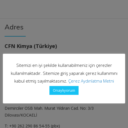
Adres
CFN Kimya (Türkiye)
İstanbul Ofis
Sitemizi en iyi şekilde kullanabilmeniz için çerezler
Altunizade, Kısıklı Cd. Sarkuysan-Ak İş Merkezi No:4/1 Blok İç
kullanılmaktadır. Sitemize giriş yaparak çerez kullanımını
Kapı No: 6, 34662 Üsküdar/İstanbul
kabul etmiş sayılmaktasınız.
Çerez Aydınlatma Metni
T: +90 216 651 86 55
Onaylıyorum
Dilovası Fabrika
Demirciler OSB Mah. Murat Yıldıran Cad. No: 3/3
Dilovası/KOCAELİ
T: +90 262 290 86 54-55 (pbx)