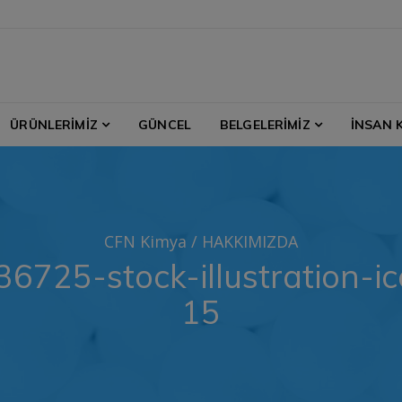
ÜRÜNLERİMİZ
GÜNCEL
BELGELERİMİZ
İNSAN 
CFN Kimya
/
HAKKIMIZDA
6725-stock-illustration-i
15