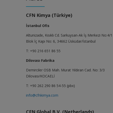
CFN Kimya (Türkiye)
İstanbul Ofis
Altunizade, Kısıklı Cd. Sarkuysan-Ak İş Merkezi No:4/1
Blok İç Kapı No: 6, 34662 Üsküdar/İstanbul
T: +90 216 651 86 55
Dilovası Fabrika
Demirciler OSB Mah. Murat Yıldıran Cad. No: 3/3
Dilovası/KOCAELİ
T: +90 262 290 86 54-55 (pbx)
info@cfnkimya.com
CFN Global B.V. (Netherlands)