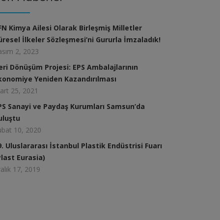
FN Kimya Ailesi Olarak Birleşmiş Milletler
üresel İlkeler Sözleşmesi’ni Gururla İmzaladık!
asım 2, 2023
eri Dönüşüm Projesi: EPS Ambalajlarının
konomiye Yeniden Kazandırılması
art 25, 2021
PS Sanayi ve Paydaş Kurumları Samsun’da
uluştu
ubat 10, 2020
9. Uluslararası İstanbul Plastik Endüstrisi Fuarı
Plast Eurasia)
alık 17, 2019