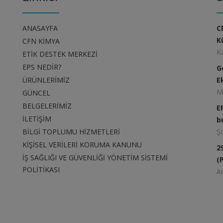
ANASAYFA
C
K
CFN KİMYA
K
ETİK DESTEK MERKEZİ
EPS NEDİR?
G
ÜRÜNLERİMİZ
E
M
GÜNCEL
BELGELERİMİZ
E
İLETİŞİM
b
BİLGİ TOPLUMU HİZMETLERİ
Ş
KİŞİSEL VERİLERİ KORUMA KANUNU
2
İŞ SAĞLIĞI VE GÜVENLİĞİ YÖNETİM SİSTEMİ
(
POLİTİKASI
Ar