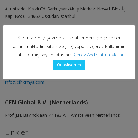
Altunizade, Kısıklı Cd. Sarkuysan-Ak İş Merkezi No:4/1 Blok İç
Kapı No: 6, 34662 Üsküdar/İstanbul
T: +90 216 651 86 55
Sitemizi en iyi şekilde kullanabilmeniz için çerezler
Dilovası Fabrika
kullanılmaktadır. Sitemize giriş yaparak çerez kullanımını
Demirciler OSB Mah. Murat Yıldıran Cad. No: 3/3
kabul etmiş sayılmaktasınız.
Çerez Aydınlatma Metni
Dilovası/KOCAELİ
Onaylıyorum
T: +90 262 290 86 54-55 (pbx)
info@cfnkimya.com
CFN Global B.V. (Netherlands)
Prof. J.H. Bavincklaan 7 1183 AT, Amstelveen Netherlands
Linkler