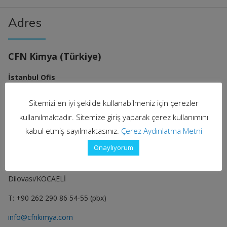
Adres
CFN Kimya (Türkiye)
İstanbul Ofis
Altunizade, Kısıklı Cd. Sarkuysan-Ak İş Merkezi No:4/1 Blok İç
Sitemizi en iyi şekilde kullanabilmeniz için çerezler
Kapı No: 6, 34662 Üsküdar/İstanbul
kullanılmaktadır. Sitemize giriş yaparak çerez kullanımını
T: +90 216 651 86 55
kabul etmiş sayılmaktasınız.
Çerez Aydınlatma Metni
Dilovası Fabrika
Onaylıyorum
Demirciler OSB Mah. Murat Yıldıran Cad. No: 3/3
Dilovası/KOCAELİ
T: +90 262 290 86 54-55 (pbx)
info@cfnkimya.com