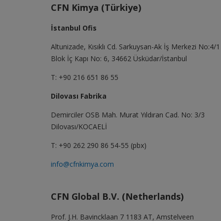
CFN Kimya (Türkiye)
İstanbul Ofis
Altunizade, Kısıklı Cd. Sarkuysan-Ak İş Merkezi No:4/1
Blok İç Kapı No: 6, 34662 Üsküdar/İstanbul
T: +90 216 651 86 55
Dilovası Fabrika
Demirciler OSB Mah. Murat Yıldıran Cad. No: 3/3
Dilovası/KOCAELİ
T: +90 262 290 86 54-55 (pbx)
info@cfnkimya.com
CFN Global B.V. (Netherlands)
Prof. J.H. Bavincklaan 7 1183 AT, Amstelveen