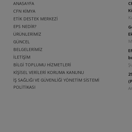
ANASAYFA
C
K
CFN KİMYA
K
ETİK DESTEK MERKEZİ
EPS NEDİR?
G
ÜRÜNLERİMİZ
E
M
GÜNCEL
BELGELERİMİZ
E
İLETİŞİM
b
BİLGİ TOPLUMU HİZMETLERİ
Ş
KİŞİSEL VERİLERİ KORUMA KANUNU
2
İŞ SAĞLIĞI VE GÜVENLİĞİ YÖNETİM SİSTEMİ
(
POLİTİKASI
Ar