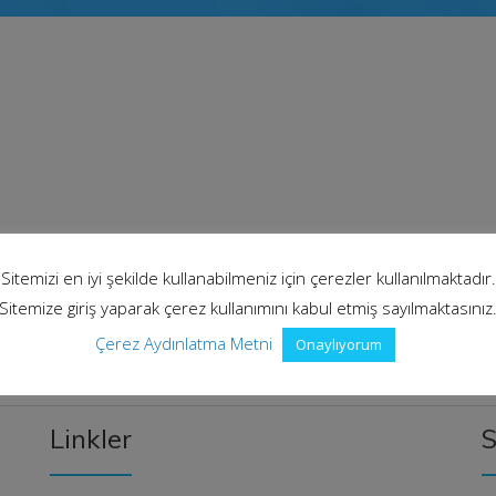
Sitemizi en iyi şekilde kullanabilmeniz için çerezler kullanılmaktadır.
Sitemize giriş yaparak çerez kullanımını kabul etmiş sayılmaktasınız
Çerez Aydınlatma Metni
Onaylıyorum
Linkler
S