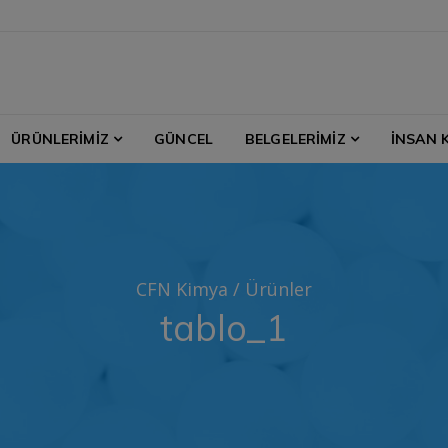
ÜRÜNLERİMİZ
GÜNCEL
BELGELERİMİZ
İNSAN 
CFN Kimya
/
Ürünler
tablo_1