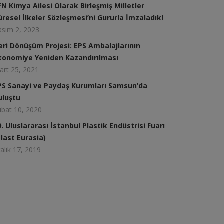
FN Kimya Ailesi Olarak Birleşmiş Milletler
üresel İlkeler Sözleşmesi’ni Gururla İmzaladık!
asım 2, 2023
eri Dönüşüm Projesi: EPS Ambalajlarının
konomiye Yeniden Kazandırılması
art 25, 2021
PS Sanayi ve Paydaş Kurumları Samsun’da
uluştu
ubat 10, 2020
9. Uluslararası İstanbul Plastik Endüstrisi Fuarı
Plast Eurasia)
alık 17, 2019