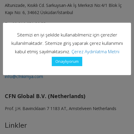
Altunizade, Kısıklı Cd. Sarkuysan-Ak İş Merkezi No:4/1 Blok İç
Kapı No: 6, 34662 Üsküdar/İstanbul
T: +90 216 651 86 55
Sitemizi en iyi şekilde kullanabilmeniz için çerezler
Dilovası Fabrika
kullanılmaktadır. Sitemize giriş yaparak çerez kullanımını
Demirciler OSB Mah. Murat Yıldıran Cad. No: 3/3
kabul etmiş sayılmaktasınız.
Çerez Aydınlatma Metni
Dilovası/KOCAELİ
Onaylıyorum
T: +90 262 290 86 54-55 (pbx)
info@cfnkimya.com
CFN Global B.V. (Netherlands)
Prof. J.H. Bavincklaan 7 1183 AT, Amstelveen Netherlands
Linkler