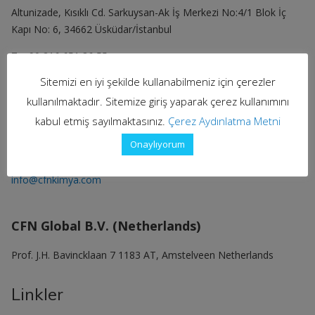
Altunizade, Kısıklı Cd. Sarkuysan-Ak İş Merkezi No:4/1 Blok İç
Kapı No: 6, 34662 Üsküdar/İstanbul
T: +90 216 651 86 55
Sitemizi en iyi şekilde kullanabilmeniz için çerezler
Dilovası Fabrika
kullanılmaktadır. Sitemize giriş yaparak çerez kullanımını
Demirciler OSB Mah. Murat Yıldıran Cad. No: 3/3
kabul etmiş sayılmaktasınız.
Çerez Aydınlatma Metni
Dilovası/KOCAELİ
Onaylıyorum
T: +90 262 290 86 54-55 (pbx)
info@cfnkimya.com
CFN Global B.V. (Netherlands)
Prof. J.H. Bavincklaan 7 1183 AT, Amstelveen Netherlands
Linkler