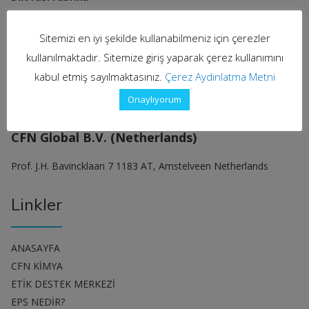
Demirciler OSB Mah. Murat Yıldıran Cad. No: 3/3
Sitemizi en iyi şekilde kullanabilmeniz için çerezler
Dilovası/KOCAELİ
kullanılmaktadır. Sitemize giriş yaparak çerez kullanımını
T: +90 262 290 86 54-55 (pbx)
kabul etmiş sayılmaktasınız.
Çerez Aydınlatma Metni
info@cfnkimya.com
Onaylıyorum
CFN Global B.V. (Netherlands)
Prof. J.H. Bavincklaan 7 1183 AT, Amstelveen Netherlands
Linkler
ANASAYFA
CFN KİMYA
ETİK DESTEK MERKEZİ
EPS NEDİR?