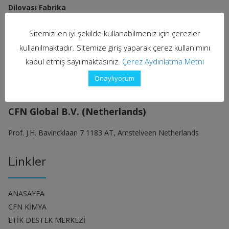
Dilovası Fabrika
Demirciler OSB Mah. Murat Yıldıran Cad. No: 3/3
Sitemizi en iyi şekilde kullanabilmeniz için çerezler
Dilovası/KOCAELİ
kullanılmaktadır. Sitemize giriş yaparak çerez kullanımını
T: +90 262 290 86 54-55 (pbx)
kabul etmiş sayılmaktasınız.
Çerez Aydınlatma Metni
info@cfnkimya.com
Onaylıyorum
CFN Global B.V. (Netherlands)
Prof. J.H. Bavincklaan 7 1183 AT, Amstelveen Netherlands
Linkler
ANASAYFA
CFN KİMYA
ETİK DESTEK MERKEZİ