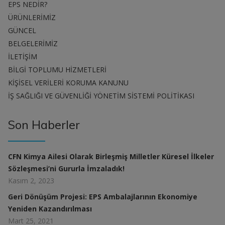
EPS NEDİR?
ÜRÜNLERİMİZ
GÜNCEL
BELGELERİMİZ
İLETİŞİM
BİLGİ TOPLUMU HİZMETLERİ
KİŞİSEL VERİLERİ KORUMA KANUNU
İŞ SAĞLIĞI VE GÜVENLİĞİ YÖNETİM SİSTEMİ POLİTİKASI
Son Haberler
CFN Kimya Ailesi Olarak Birleşmiş Milletler Küresel İlkeler
Sözleşmesi’ni Gururla İmzaladık!
Kasım 2, 2023
Geri Dönüşüm Projesi: EPS Ambalajlarının Ekonomiye
Yeniden Kazandırılması
Mart 25, 2021