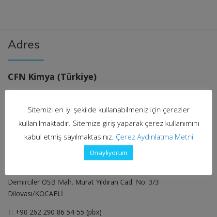
Adres
CFN Kimya (Türkiye)
İstanbul Ofis
Sitemizi en iyi şekilde kullanabilmeniz için çerezler
Altunizade, Kısıklı Cd. Sarkuysan-Ak İş Merkezi No:4/1 Blok İç
kullanılmaktadır. Sitemize giriş yaparak çerez kullanımını
Kapı No: 6, 34662 Üsküdar/İstanbul
kabul etmiş sayılmaktasınız.
Çerez Aydınlatma Metni
T: +90 216 651 86 55
Onaylıyorum
Dilovası Fabrika
Demirciler OSB Mah. Murat Yıldıran Cad. No: 3/3
Dilovası/KOCAELİ
T: +90 262 290 86 54-55 (pbx)